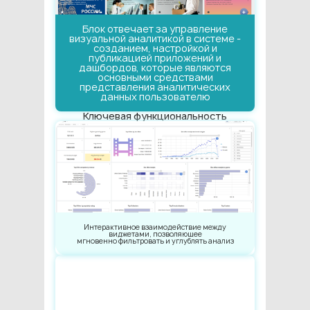
Блок отвечает за управление
визуальной аналитикой в системе -
созданием, настройкой и
публикацией приложений и
дашбордов, которые являются
основными средствами
представления аналитических
данных пользователю
Ключевая функциональность
Интерактивное взаимодействие между
виджетами, позволяющее
мгновенно фильтровать и углублять анализ