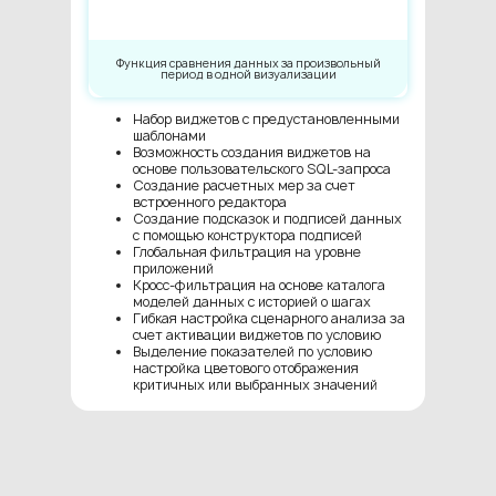
Функция сравнения данных за произвольный
период в одной визуализации
Набор виджетов с предустановленными
шаблонами
Возможность создания виджетов на
основе пользовательского SQL-запроса
Создание расчетных мер за счет
встроенного редактора
Создание подсказок и подписей данных
с помощью конструктора подписей
Глобальная фильтрация на уровне
приложений
Кросс-фильтрация на основе каталога
моделей данных с историей о шагах
Гибкая настройка сценарного анализа за
счет активации виджетов по условию
Выделение показателей по условию
настройка цветового отображения
критичных или выбранных значений